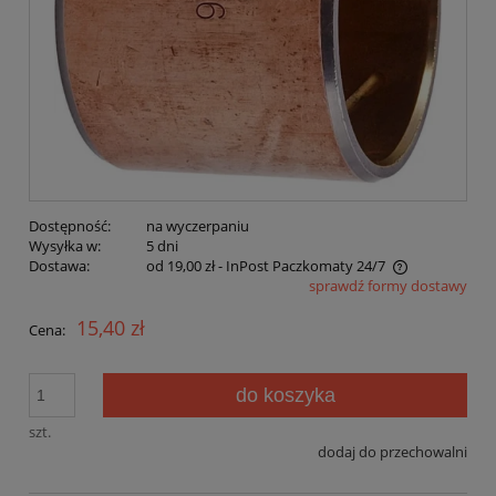
Dostępność:
na wyczerpaniu
Wysyłka w:
5 dni
Dostawa:
od 19,00 zł
- InPost Paczkomaty 24/7
sprawdź formy dostawy
Cena nie zawiera ewentualnych kosztów płatności
15,40 zł
Cena:
do koszyka
szt.
dodaj do przechowalni