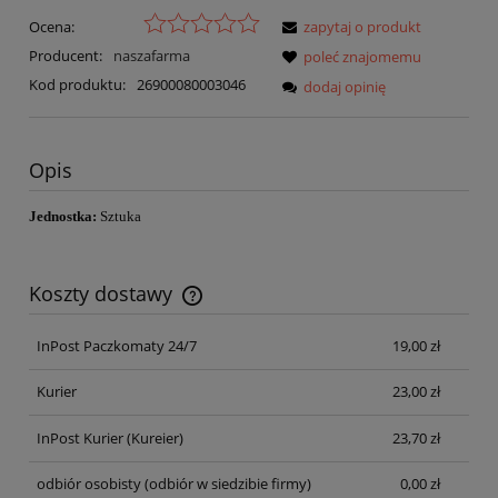
Ocena:
zapytaj o produkt
Producent:
naszafarma
poleć znajomemu
Kod produktu:
26900080003046
dodaj opinię
Opis
Jednostka:
Sztuka
Koszty dostawy
Cena nie zawiera ewentualnych kosztów płatności
InPost Paczkomaty 24/7
19,00 zł
Kurier
23,00 zł
InPost Kurier
(Kureier)
23,70 zł
odbiór osobisty
(odbiór w siedzibie firmy)
0,00 zł