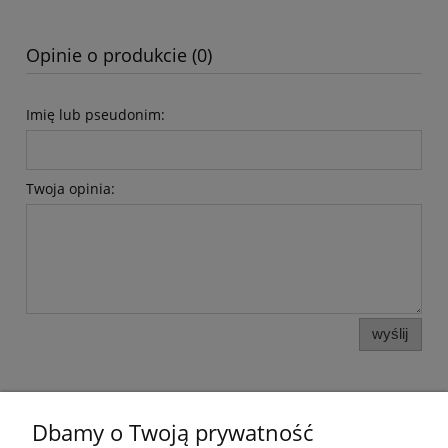
Opinie o produkcie (0)
Imię lub pseudonim:
Twoja opinia:
wyślij
Dbamy o Twoją prywatność