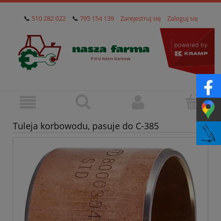
📞
510 282 022
📞
795 154 139
Zarejestruj się
Zaloguj się
Tuleja korbowodu, pasuje do C-385