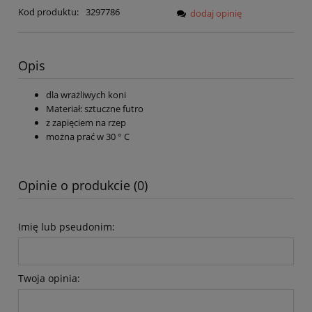
Kod produktu:
3297786
dodaj opinię
Opis
dla wrażliwych koni
Materiał: sztuczne futro
z zapięciem na rzep
można prać w 30 ° C
Opinie o produkcie (0)
Imię lub pseudonim:
Twoja opinia: