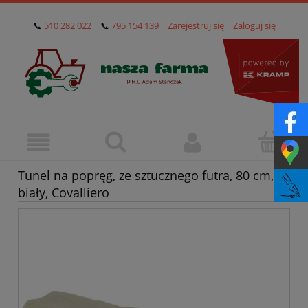
📞
510 282 022
📞
795 154 139
Zarejestruj się
Zaloguj się
Tunel na popręg, ze sztucznego futra, 80 cm,
biały, Covalliero