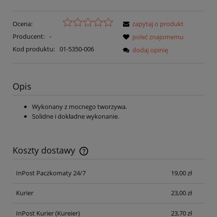
Ocena:
zapytaj o produkt
Producent:
-
poleć znajomemu
Kod produktu:
01-5350-006
dodaj opinię
Opis
Wykonany z mocnego tworzywa.
Solidne i dokładne wykonanie.
Koszty dostawy
Cena nie zawiera ewentualnych kosztów płatności
InPost Paczkomaty 24/7
19,00 zł
Kurier
23,00 zł
InPost Kurier
(Kureier)
23,70 zł