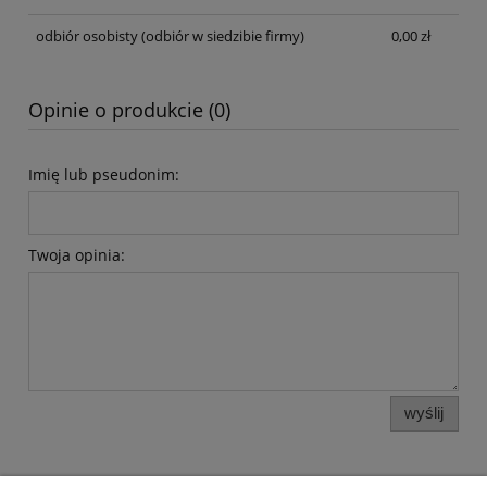
odbiór osobisty
(odbiór w siedzibie firmy)
0,00 zł
Opinie o produkcie (0)
Imię lub pseudonim:
Twoja opinia:
wyślij