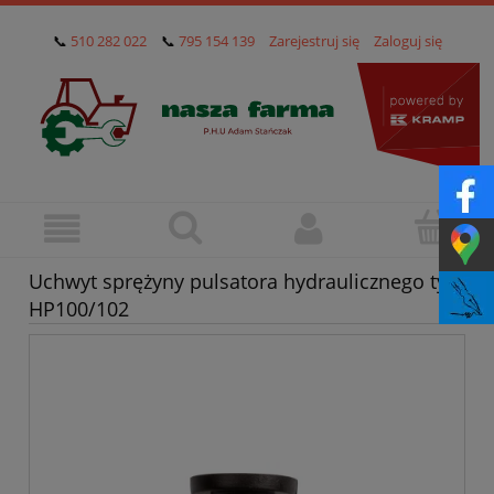
📞
510 282 022
📞
795 154 139
Zarejestruj się
Zaloguj się
Uchwyt sprężyny pulsatora hydraulicznego typ
HP100/102