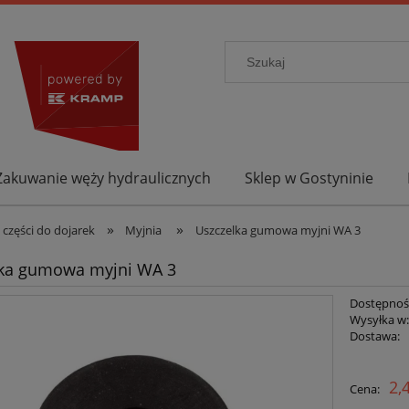
Zakuwanie węży hydraulicznych
Sklep w Gostyninie
»
»
i części do dojarek
Myjnia
Uszczelka gumowa myjni WA 3
lka gumowa myjni WA 3
Dostępnoś
Wysyłka w
Dostawa:
2,
Cena: