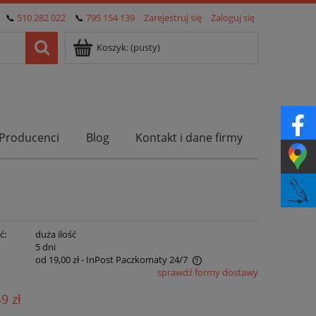
📞
510 282 022
📞
795 154 139
Zarejestruj się
Zaloguj się
Koszyk:
(pusty)
Producenci
Blog
Kontakt i dane firmy
ć:
duża ilość
:
5 dni
od 19,00 zł
- InPost Paczkomaty 24/7
sprawdź formy dostawy
Cena nie zawiera ewentualnych kosztów
49 zł
płatności