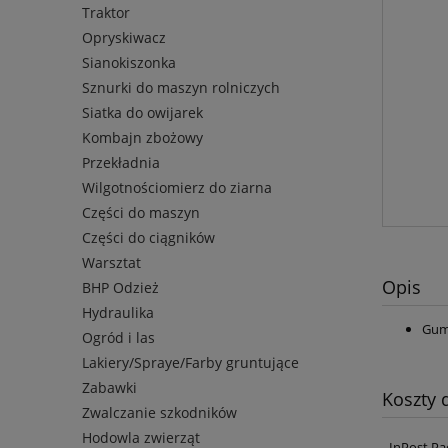
Traktor
Opryskiwacz
Sianokiszonka
Sznurki do maszyn rolniczych
Siatka do owijarek
Kombajn zbożowy
Przekładnia
Wilgotnościomierz do ziarna
Części do maszyn
Części do ciągników
Warsztat
Opis
BHP Odzież
Hydraulika
Gum
Ogród i las
Lakiery/Spraye/Farby gruntujące
Zabawki
Koszty
Zwalczanie szkodników
Hodowla zwierząt
InPost Pa