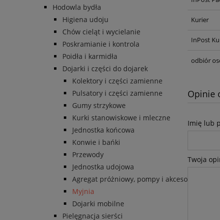
Hodowla bydła
Higiena udoju
Kurier
Chów cieląt i wycielanie
InPost Ku
Poskramianie i kontrola
Poidła i karmidła
odbiór os
Dojarki i części do dojarek
Kolektory i części zamienne
Opinie 
Pulsatory i części zamienne
Gumy strzykowe
Kurki stanowiskowe i mleczne
Imię lub 
Jednostka końcowa
Konwie i bańki
Przewody
Twoja opi
Jednostka udojowa
Agregat próżniowy, pompy i akcesoria
Myjnia
Dojarki mobilne
Pielęgnacja sierści