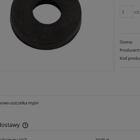
szt
Ocena:
Producent
Kod produ
owa uszczelka myjni
 dostawy
czkomaty 24/7
19,00 zł