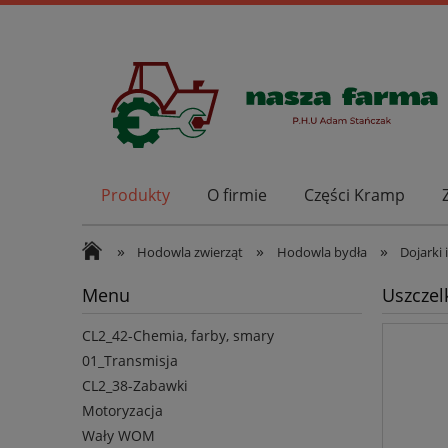
Produkty
O firmie
Części Kramp
»
»
»
Hodowla zwierząt
Hodowla bydła
Dojarki 
Menu
Uszcze
CL2_42-Chemia, farby, smary
01_Transmisja
CL2_38-Zabawki
Motoryzacja
Wały WOM