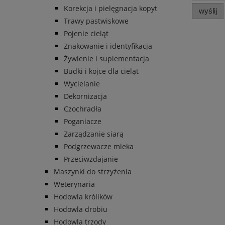
Korekcja i pielęgnacja kopyt
wyślij
Trawy pastwiskowe
Pojenie cieląt
Znakowanie i identyfikacja
Żywienie i suplementacja
Budki i kojce dla cieląt
Wycielanie
Dekornizacja
Czochradła
Poganiacze
Zarządzanie siarą
Podgrzewacze mleka
Przeciwzdajanie
Maszynki do strzyżenia
Weterynaria
Hodowla królików
Hodowla drobiu
Hodowla trzody