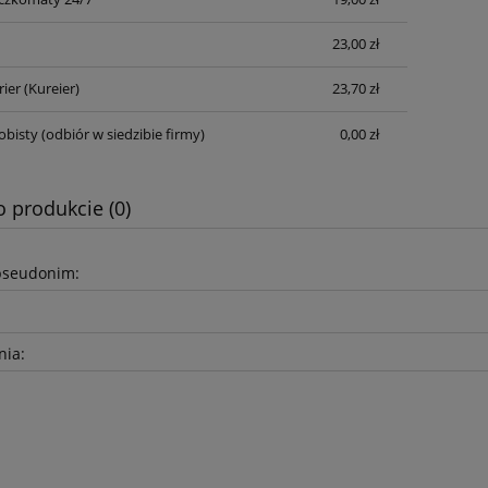
Cena nie zawiera ewentualnych kosztów
płatności
23,00 zł
rier
(Kureier)
23,70 zł
obisty
(odbiór w siedzibie firmy)
0,00 zł
o produkcie (0)
pseudonim:
nia: