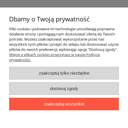
Dbamy o Twoją prywatność
Pomoc
Pliki cookies i pokrewne im technologie umożliwiają poprawne
działanie strony i pomagają nam dostosować ofertę do Twoich
potrzeb. Możesz zaakceptować wykorzystanie przez nas
Moje konto
wszystkich tych plików i przejść do sklepu lub dostosować użycie
plików do swoich preferencji, wybierając opcję "Dostosuj zgody".
Więcej o plikach cookies przeczytasz w naszej Polityce
Płatności i dostawa
prywatności.
Informacje
zaakceptuj tylko niezbędne
O nas
dostosuj zgody
Adres:
ul. Kowalska 7, 09-500 Gostynin
zaakceptuj wszystkie
Kontakt telefoniczny (od poniedziałku do piątku, w godzinach 8:00-
16:00):
510282022
,
795154139
Kontakt mailowy:
biuro@naszafarma.eu
pokaż pełną wersję strony