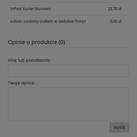
InPost Kurier
(Kureier)
23,70 zł
odbiór osobisty
(odbiór w siedzibie firmy)
0,00 zł
Opinie o produkcie (0)
Imię lub pseudonim:
Twoja opinia:
wyślij