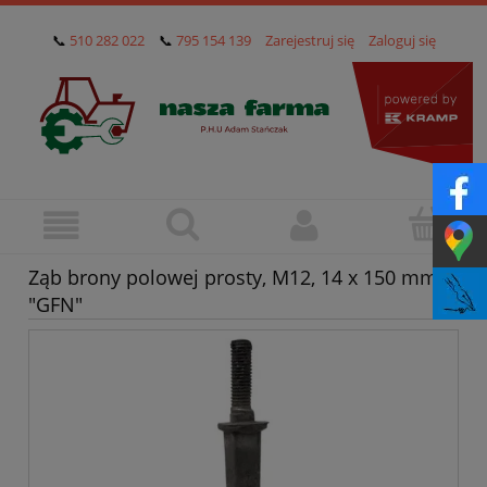
📞
510 282 022
📞
795 154 139
Zarejestruj się
Zaloguj się
Ząb brony polowej prosty, M12, 14 x 150 mm,
"GFN"