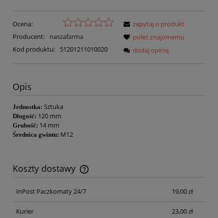
Ocena:
zapytaj o produkt
Producent:
naszafarma
poleć znajomemu
Kod produktu:
51201211010020
dodaj opinię
Opis
Sztuka
Jednostka:
120 mm
Długość:
14 mm
Grubość:
M12
Średnica gwintu:
Koszty dostawy
Cena nie zawiera ewentualnych kosztów płatności
InPost Paczkomaty 24/7
19,00 zł
Kurier
23,00 zł